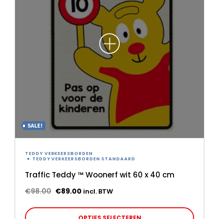
SALE!
TEDDY VERKEERSBORDEN
TEDDY VERKEERSBORDEN STANDAARD
Traffic Teddy ™ Woonerf wit 60 x 40 cm
Oorspronkelijke
Huidige
€
98.00
€
89.00
incl. BTW
prijs
prijs
Dit
was:
is:
OPTIES SELECTEREN