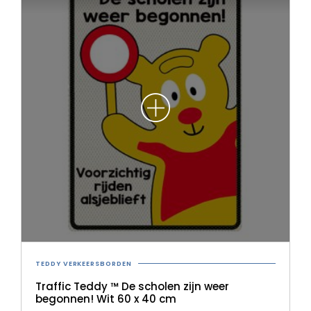
optie
kan
gekoze
worden
op
de
product
TEDDY VERKEERSBORDEN
Traffic Teddy ™ De scholen zijn weer
begonnen! Wit 60 x 40 cm