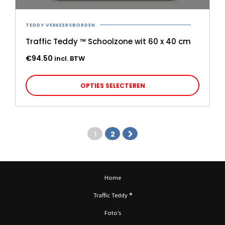
TEDDY VERKEERSBORDEN
Traffic Teddy ™ Schoolzone wit 60 x 40 cm
€
94.50
incl. BTW
Dit
OPTIES SELECTEREN
product
heeft
meerde
variaties
1
2
Deze
optie
kan
Home
gekoze
worden
Traffic Teddy ®
op
Foto’s
de