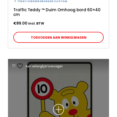
TEDDY VERKEERSBORDEN CUSTOM
Traffic Teddy ™ Duim Omhoog bord 60×40
cm
€
89.00
incl. BTW
TOEVOEGEN AAN WINKELWAGEN
Aan verlanglijst toevoegen