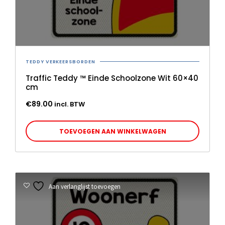
TEDDY VERKEERSBORDEN
Traffic Teddy ™ Einde Schoolzone Wit 60×40
cm
€
89.00
incl. BTW
TOEVOEGEN AAN WINKELWAGEN
Aan verlanglijst toevoegen