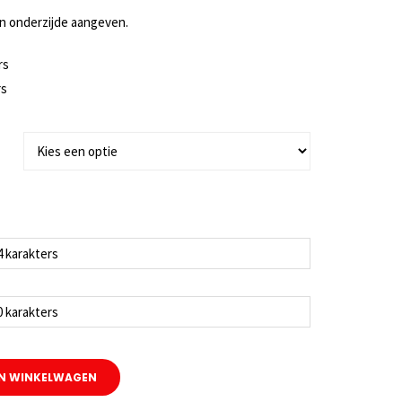
s:
is:
en onderzijde aangeven.
.00.
€89.00.
rs
rs
N WINKELWAGEN