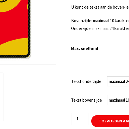
wa
U kunt de tekst aan de boven- 
€98
Bovenzijde: maximaal 10 karakte
Onderzijde: maximaal 24 karakte
Max. snelheid
Tekst onderzijde
Tekst bovenzijde
Traffic
TOEVOEGEN AA
Teddy