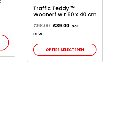
t
Traffic Teddy ™
Woonerf wit 60 x 40 cm
Oorspronkelijke
Huidige
€
98.00
€
89.00
incl.
prijs
prijs
BTW
was:
is:
Dit
€98.00.
€89.00.
OPTIES SELECTEREN
product
heeft
meerdere
variaties.
Deze
optie
kan
gekozen
worden
op