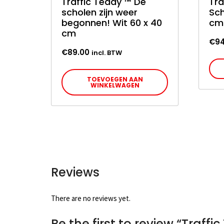
Traffic Teddy ™ De
Tra
scholen zijn weer
Sch
begonnen! Wit 60 x 40
cm
cm
€
94
€
89.00
incl. BTW
TOEVOEGEN AAN
WINKELWAGEN
Reviews
There are no reviews yet.
Be the first to review “Traf