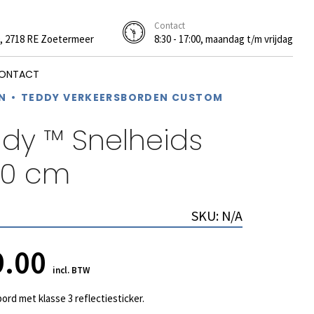
Contact
0, 2718 RE Zoetermeer
8:30 - 17:00, maandag t/m vrijdag
ONTACT
N
TEDDY VERKEERSBORDEN CUSTOM
ddy ™ Snelheids
40 cm
SKU:
N/A
spronkelijke
Huidige
9.00
incl. BTW
js
prijs
ord met klasse 3 reflectiesticker.