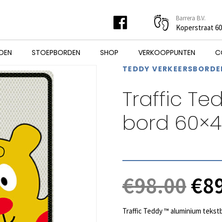
Barrera B.V.
Koperstraat 6
DEN
STOEPBORDEN
SHOP
VERKOOPPUNTEN
C
TEDDY VERKEERSBORDE
Traffic Te
bord 60×
Oor
€
98.00
€
8
pri
Traffic Teddy ™ aluminium tekstb