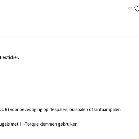
™
Snelheids
bord
60x40
cm
aantal
iesticker.
OR) voor bevestiging op flespalen, buispalen of lantaarnpalen.
eugels met Hi-Torque klemmen gebruiken.