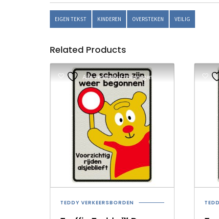
EIGEN TEKST
KINDEREN
OVERSTEKEN
VEILIG
Related Products
Aan verlanglijst toevoegen
TEDDY VERKEERSBORDEN
TED