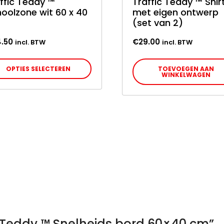
ffic Teddy ™
Traffic Teddy ™ Shir
oolzone wit 60 x 40
met eigen ontwerp
(set van 2)
.50
€
29.00
incl. BTW
incl. BTW
Dit
OPTIES SELECTEREN
TOEVOEGEN AAN
WINKELWAGEN
product
heeft
meerdere
variaties.
Deze
optie
kan
gekozen
worden
op
de
fic Teddy ™ Snelheids bord 60×40 cm”