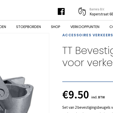
Barrera B.V.
Koperstraat 6
DEN
STOEPBORDEN
SHOP
VERKOOPPUNTEN
C
ACCESSOIRES VERKEER
TT Bevest
voor verk
€
9.50
incl. BTW
Set van 2 bevestigingsbeugels v